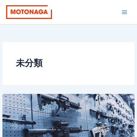
内
容
を
ス
キ
ッ
プ
未分類